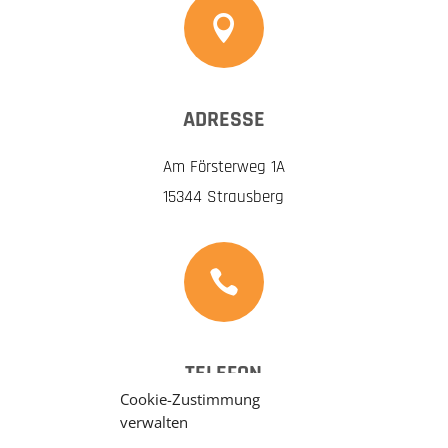

ADRESSE
Am Försterweg 1A
15344 Strausberg

TELEFON
Cookie-Zustimmung
03341 449285
verwalten